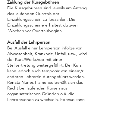
Zahlung der Kursgebühren
Die Kursgebühren sind jeweils am Anfang
des laufenden Quartals per
Einzahlungsschein zu bezahlen. Die
Einzahlungsscheine erhaltest du zwei
Wochen vor Quartalsbeginn.
Ausfall der Lehrperson
Bei Ausfall einer Lehrperson infolge von
Abwesenheit, Krankheit, Unfall, usw., wird
der Kurs/Workshop mit einer
Stellvertretung weitergeführt. Der Kurs
kann jedoch auch temporär von einem/r
anderen Lehrer/in durchgeführt werden.
Renata Nunes Flamenco behält sich das
Recht bei laufenden Kursen aus
organisatorischen Gründen o.ä. die
Lehrpersonen zu wechseln. Ebenso kann
Renata Nunes Flamenco einen Kurs aus
gesundheitlichen oder organisatorischen
Gründen absagen oder verschieben. Die
Mitteilung an die Kursteilnehmer/innen
kann kurzfristig mittels E-Mail und/oder
SMS/ WHATSAPP erfolgen. Es besteht kein